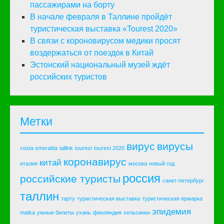
пассажирами на борту
В начале февраля в Таллине пройдёт
туристическая выставка «Tourest 2020»
В связи с короновирусом медики просят
воздержаться от поездок в Китай
Эстонский национальный музей ждёт
российских туристов
Метки
вирус
вирусы
costa smeralda
tallink
tourest
tourest 2020
коронавирус
китай
италия
москва
новый год
россия
российские туристы
санкт-петербург
таллин
тарту
туристическая выставка
туристическая ярмарка
эпидемия
matka
умные билеты
ухань
финляндия
хельсинки