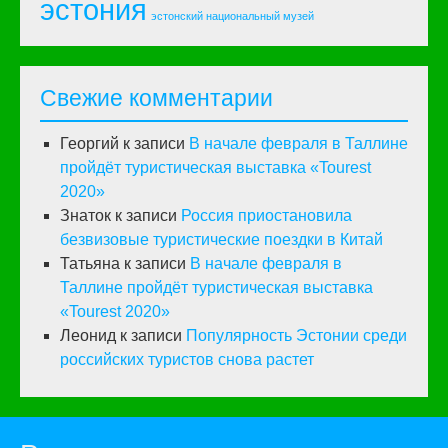
эстония
эстонский национальный музей
Свежие комментарии
Георгий
к записи
В начале февраля в Таллине
пройдёт туристическая выставка «Tourest
2020»
Знаток
к записи
Россия приостановила
безвизовые туристические поездки в Китай
Татьяна
к записи
В начале февраля в
Таллине пройдёт туристическая выставка
«Tourest 2020»
Леонид
к записи
Популярность Эстонии среди
российских туристов снова растет