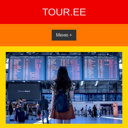
Перейти
TOUR.EE
к
содержимому
Меню +