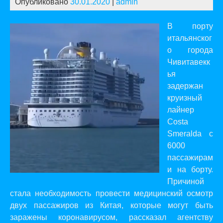
Опубликовано
30.01.2020
|
admin
В порту
итальянског
о города
Чивитавекк
ья
задержан
круизный
лайнер
Costa
Smeralda с
6000
пассажирам
и на борту.
Причиной
стала необходимость провести медицинский осмотр
двух пассажиров из Китая, которые могут быть
заражены коронавирусом,
рассказал
агентству