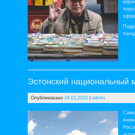
кор
пору
офор
Подр
поез
Эстонский национальный м
Опубликовано
24.01.2020
|
admin
Самы
вним
Росс
эсто