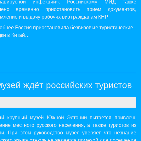
онавирусной инфекции». Российскому МИД также
чено временно приостановить прием документов,
мление и выдачу рабочих виз гражданам КНР.
обнее Россия приостановила безвизовые туристические
дки в Китай…
узей ждёт российских туристов
й крупный музей Южной Эстонии пытается привлечь
ание местного русского населения, а также туристов из
ии. При этом руководство музея уверяет, что незнание
нского языка отнюдь не является помехой для посещения