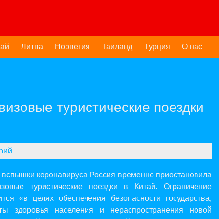
тай
Литва
Норвегия
Таиланд
Турция
О нас
визовые туристические поездки
рий
а вспышки коронавируса Россия временно приостановила
изовые туристические поездки в Китай. Ограничение
ится «в целях обеспечения безопасности государства,
ты здоровья населения и нераспространения новой