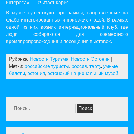
интереса», — считает Карис.
В музее существуют программы, направленные на
слабо интегрированных и приезжих людей. В рамках
одной из них возник интернациональный клуб, где
люди собираются для совместного
времяпрепровождения и посещения выставок.
Рубрика:
Новости Туризма
,
Новости Эстонии
|
Метки:
российские туристы
,
россия
,
тарту
,
умные
билеты
,
эстония
,
эстонский национальный музей
Найти: