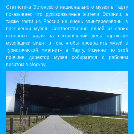
Cтатистика Эстонского национального музея в Тарту
показывает, что русскоязычные жители Эстонии, а
также гости из России не очень заинтересованы в
посещении музея. Соответственно одной из своих
основных задач на сегодняшний день тартуские
музейщики видят в том, чтобы превратить музей в
туристический «магнит» в Тарту. Именно по этой
причине директор музея собирается с рабочим
визитом в Москву.