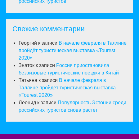
российских туристов
Свежие комментарии
Георгий
к записи
В начале февраля в Таллине
пройдёт туристическая выставка «Tourest
2020»
Знаток
к записи
Россия приостановила
безвизовые туристические поездки в Китай
Татьяна
к записи
В начале февраля в
Таллине пройдёт туристическая выставка
«Tourest 2020»
Леонид
к записи
Популярность Эстонии среди
российских туристов снова растет