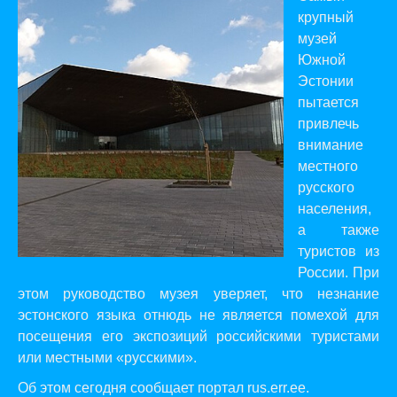
крупный
музей
Южной
Эстонии
пытается
привлечь
внимание
местного
русского
населения,
а также
туристов из
России. При
этом руководство музея уверяет, что незнание
эстонского языка отнюдь не является помехой для
посещения его экспозиций российскими туристами
или местными «русскими».
Об этом сегодня сообщает портал
rus.err.ee
.