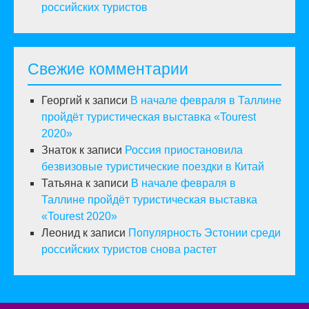
российских туристов
Свежие комментарии
Георгий
к записи
В начале февраля в Таллине
пройдёт туристическая выставка «Tourest
2020»
Знаток
к записи
Россия приостановила
безвизовые туристические поездки в Китай
Татьяна
к записи
В начале февраля в
Таллине пройдёт туристическая выставка
«Tourest 2020»
Леонид
к записи
Популярность Эстонии среди
российских туристов снова растет