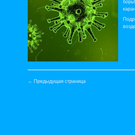
борь
кара
Подр
возд
← Предыдущая страница