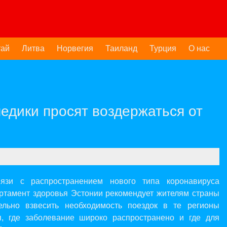
тай
Литва
Норвегия
Таиланд
Турция
О нас
медики просят воздержаться от
язи с распространением нового типа коронавируса
ртамент здоровья Эстонии рекомендует жителям страны
ельно взвесить необходимость поездок в те регионы
я, где заболевание широко распространено и где для