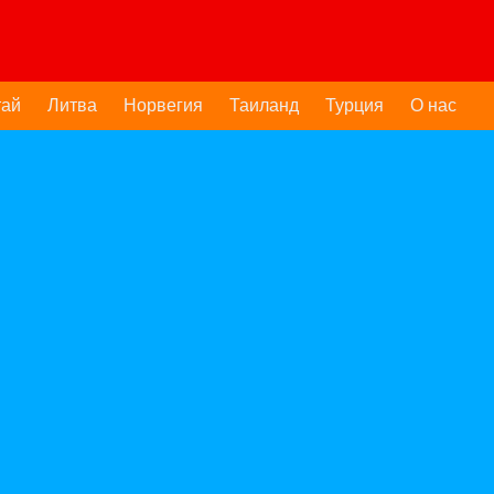
тай
Литва
Норвегия
Таиланд
Турция
О нас